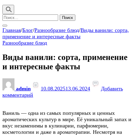
Найти:
Главная
/
Блог
/
Разнообразие блюд
/
Виды ванили: сорта,
применение и интересные факты
Разнообразие блюд
Виды ванили: сорта, применение
и интересные факты
admin
10.08.2025
13.06.2024
Добавить
к
комментарий
записи
Виды
Ваниль — одна из самых популярных и ценных
ванили:
ароматических культур в мире. Её уникальный запах и
сорта,
вкус незаменимы в кулинарии, парфюмерии,
применение
косметологии и даже в ароматерапии. Несмотря на
и