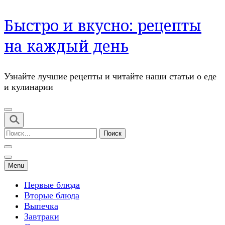
Перейти
Быстро и вкусно: рецепты
к
содержимому
на каждый день
(нажмите
Enter)
Узнайте лучшие рецепты и читайте наши статьи о еде
и кулинарии
Найти:
Menu
Первые блюда
Вторые блюда
Выпечка
Завтраки