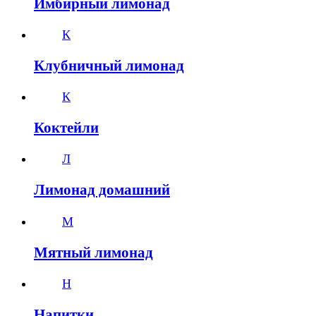
Имбирный лимонад
К
Клубничный лимонад
К
Коктейли
Л
Лимонад домашний
М
Мятный лимонад
Н
Напитки