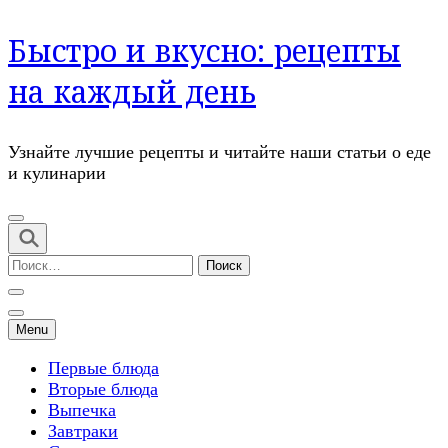
Перейти
Быстро и вкусно: рецепты
к
содержимому
на каждый день
(нажмите
Enter)
Узнайте лучшие рецепты и читайте наши статьи о еде
и кулинарии
Найти:
Menu
Первые блюда
Вторые блюда
Выпечка
Завтраки