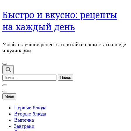
Перейти
Быстро и вкусно: рецепты
к
содержимому
на каждый день
(нажмите
Enter)
Узнайте лучшие рецепты и читайте наши статьи о еде
и кулинарии
Найти:
Menu
Первые блюда
Вторые блюда
Выпечка
Завтраки