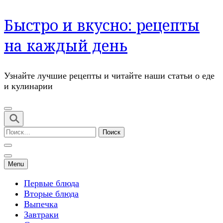
Перейти
Быстро и вкусно: рецепты
к
содержимому
на каждый день
(нажмите
Enter)
Узнайте лучшие рецепты и читайте наши статьи о еде
и кулинарии
Найти:
Menu
Первые блюда
Вторые блюда
Выпечка
Завтраки