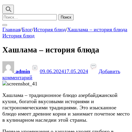
Найти:
Главная
/
Блог
/
История блюд
/
Хашлама – история блюда
История блюд
Хашлама – история блюда
admin
09.06.2024
17.05.2024
Добавить
к
комментарий
записи
Хашлама
Хашлама – традиционное блюдо азербайджанской
–
кухни, богатой вкусовыми историями и
история
гастрономическими традициями. Это изысканное
блюда
блюдо имеет древние корни и занимает почетное место
в кулинарном наследии этой страны.
Первые упоминания о хашламе уходят глубоко в