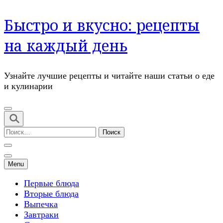
Перейти
Быстро и вкусно: рецепты
к
содержимому
на каждый день
(нажмите
Enter)
Узнайте лучшие рецепты и читайте наши статьи о еде
и кулинарии
Найти:
Menu
Первые блюда
Вторые блюда
Выпечка
Завтраки