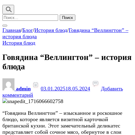
Найти:
Главная
/
Блог
/
История блюд
/
Говядина “Веллингтон” –
история блюда
История блюд
Говядина “Веллингтон” – история
блюда
admin
03.01.2025
18.05.2024
Добавить
к
комментарий
записи
Говядина
“Говядина Веллингтон” – изысканное и роскошное
“Веллингтон”
блюдо, которое является визитной карточкой
–
британской кухни. Этот замечательный деликатес
история
представляет собой сочное мясо, обернутое в слои
блюда