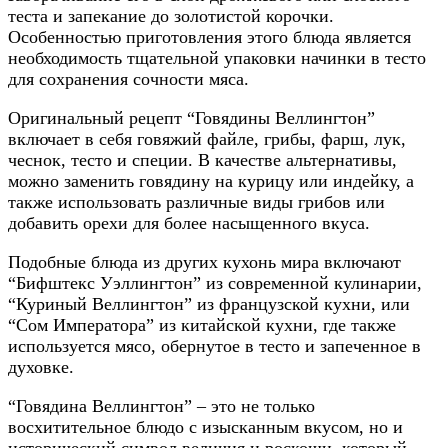
теста и запекание до золотистой корочки.
Особенностью приготовления этого блюда является
необходимость тщательной упаковки начинки в тесто
для сохранения сочности мяса.
Оригинальный рецепт “Говядины Веллингтон”
включает в себя говяжий файле, грибы, фарш, лук,
чеснок, тесто и специи. В качестве альтернативы,
можно заменить говядину на курицу или индейку, а
также использовать различные виды грибов или
добавить орехи для более насыщенного вкуса.
Подобные блюда из других кухонь мира включают
“Бифштекс Уэллингтон” из современной кулинарии,
“Куриный Веллингтон” из французской кухни, или
“Сом Императора” из китайской кухни, где также
используется мясо, обернутое в тесто и запеченное в
духовке.
“Говядина Веллингтон” – это не только
восхитительное блюдо с изысканным вкусом, но и
исторический символ величия и роскоши, который