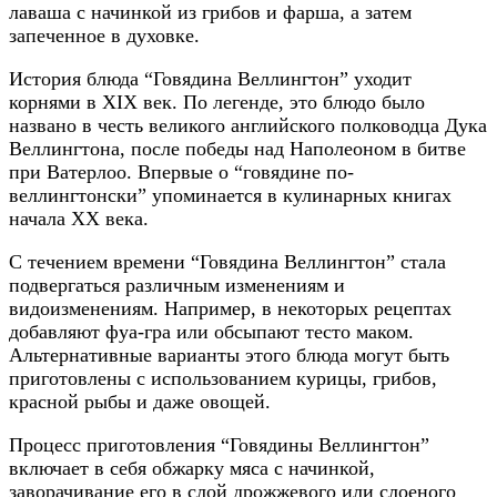
лаваша с начинкой из грибов и фарша, а затем
запеченное в духовке.
История блюда “Говядина Веллингтон” уходит
корнями в XIX век. По легенде, это блюдо было
названо в честь великого английского полководца Дука
Веллингтона, после победы над Наполеоном в битве
при Ватерлоо. Впервые о “говядине по-
веллингтонски” упоминается в кулинарных книгах
начала XX века.
С течением времени “Говядина Веллингтон” стала
подвергаться различным изменениям и
видоизменениям. Например, в некоторых рецептах
добавляют фуа-гра или обсыпают тесто маком.
Альтернативные варианты этого блюда могут быть
приготовлены с использованием курицы, грибов,
красной рыбы и даже овощей.
Процесс приготовления “Говядины Веллингтон”
включает в себя обжарку мяса с начинкой,
заворачивание его в слой дрожжевого или слоеного