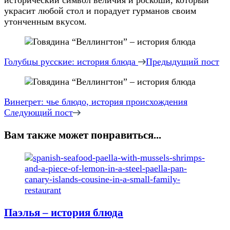
украсит любой стол и порадует гурманов своим
утонченным вкусом.
Навигация
по
Голубцы русские: история блюда
Предыдущий пост
записям
Винегрет: чье блюдо, история происхождения
Следующий пост
Вам также может понравиться...
Паэлья – история блюда