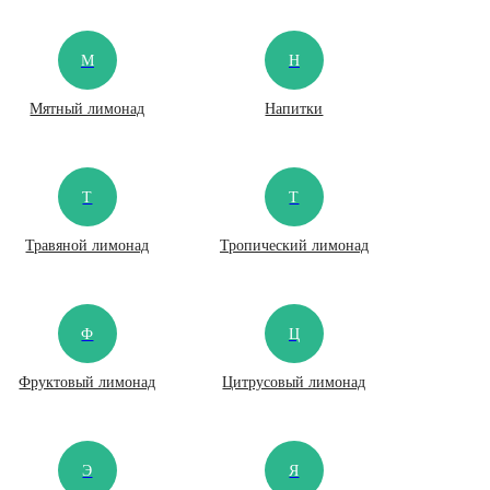
М
Н
Мятный лимонад
Напитки
Т
Т
Травяной лимонад
Тропический лимонад
Ф
Ц
Фруктовый лимонад
Цитрусовый лимонад
Э
Я