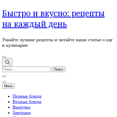
Перейти
Быстро и вкусно: рецепты
к
содержимому
на каждый день
(нажмите
Enter)
Узнайте лучшие рецепты и читайте наши статьи о еде
и кулинарии
Найти:
Menu
Первые блюда
Вторые блюда
Выпечка
Завтраки