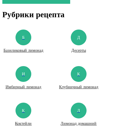
Рубрики рецепта
Б
Д
Базиликовый лимонад
Десерты
И
К
Имбирный лимонад
Клубничный лимонад
К
Л
Коктейли
Лимонад домашний