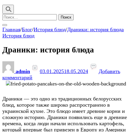
Найти:
Главная
/
Блог
/
История блюд
/
Драники: история блюда
История блюд
Драники: история блюда
admin
03.01.2025
18.05.2024
Добавить
к
комментарий
записи
Драники:
история
Драники — это одно из традиционных белорусских
блюда
блюд, которое также широко распространено в
украинской кухне. Это блюдо имеет древние корни и
сложную историю. Драники появились еще в древние
времена, когда люди начали использовать картофель,
который впервые был привезен в Европу из Америки