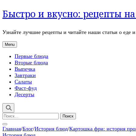
Быстро и вкусно: рецепты н
Узнайте лучшие рецепты и читайте наши статьи о еде 
Menu
Первые блюда
Вторые блюда
Выпечка
Завтраки
Салаты
Фаст-фуд
Десерты
Найти:
Главная
/
Блог
/
История блюд
/
Картошка фри: история про
История блюд