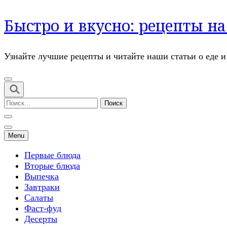
Перейти
Быстро и вкусно: рецепты н
к
содержимому
(нажмите
Узнайте лучшие рецепты и читайте наши статьи о еде 
Enter)
Найти:
Menu
Первые блюда
Вторые блюда
Выпечка
Завтраки
Салаты
Фаст-фуд
Десерты