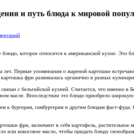
ения и путь блюда к мировой попу
к
записи
ментарий
Картошка
фри:
история
 блюдо, которое относится к американской кухне. Это б
происхождения
и
а лет. Первые упоминания о жареной картошке встречают
путь
ак картошка фри развивалась органично в разных кулинар
блюда
к
вязан с бельгийской кухней. Считается, что именно в Б
мировой
ном масле. Впоследствии это блюдо приобрело широкую 
популярности
м к бургерам, гамбургерам и другим блюдам фаст-фуда.
тошки фри, включают в себя картофель, растительное ма
ло или кокосовое масло, чтобы придать блюду своеобраз