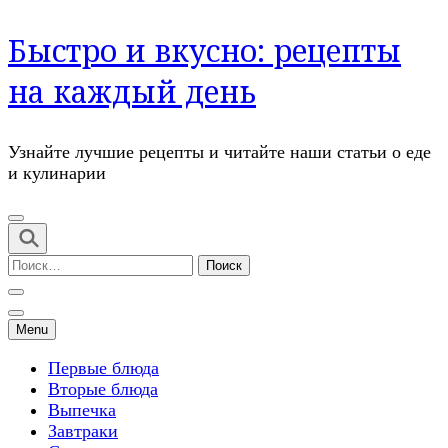
Перейти
Быстро и вкусно: рецепты
к
содержимому
на каждый день
(нажмите
Enter)
Узнайте лучшие рецепты и читайте наши статьи о еде
и кулинарии
Найти:
Menu
Первые блюда
Вторые блюда
Выпечка
Завтраки