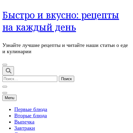
Перейти
Быстро и вкусно: рецепты
к
содержимому
на каждый день
(нажмите
Enter)
Узнайте лучшие рецепты и читайте наши статьи о еде
и кулинарии
Найти:
Menu
Первые блюда
Вторые блюда
Выпечка
Завтраки