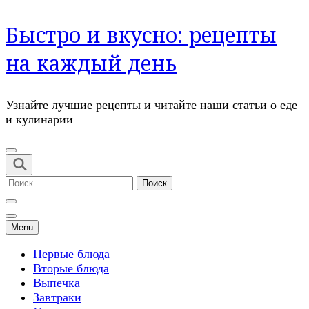
Перейти
Быстро и вкусно: рецепты
к
содержимому
на каждый день
(нажмите
Enter)
Узнайте лучшие рецепты и читайте наши статьи о еде
и кулинарии
Найти:
Menu
Первые блюда
Вторые блюда
Выпечка
Завтраки