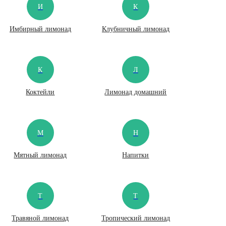
И
К
Имбирный лимонад
Клубничный лимонад
К
Л
Коктейли
Лимонад домашний
М
Н
Мятный лимонад
Напитки
Т
Т
Травяной лимонад
Тропический лимонад