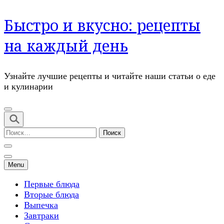
Перейти
Быстро и вкусно: рецепты
к
содержимому
на каждый день
(нажмите
Enter)
Узнайте лучшие рецепты и читайте наши статьи о еде
и кулинарии
Найти:
Menu
Первые блюда
Вторые блюда
Выпечка
Завтраки