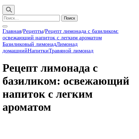
Найти:
Главная
/
Рецепты
/
Рецепт лимонада с базиликом:
освежающий напиток с легким ароматом
Базиликовый лимонад
Лимонад
домашний
Напитки
Травяной лимонад
Рецепт лимонада с
базиликом: освежающий
напиток с легким
ароматом